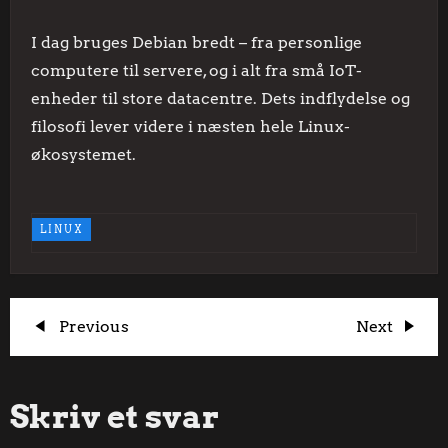
I dag bruges Debian bredt – fra personlige
computere til servere, og i alt fra små IoT-
enheder til store datacentre. Dets indflydelse og
filosofi lever videre i næsten hele Linux-
økosystemet.
LINUX
I
Previous
Next
Previous
Next
Post
Post
n
Skriv et svar
d