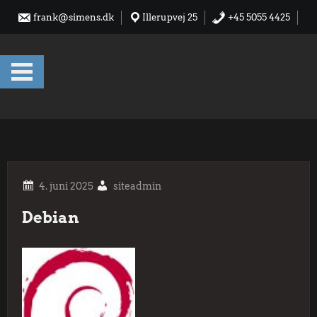
Skip
frank@simens.dk
Illerupvej 25
+45 5055 4425
to
content
siteadmin
Debian