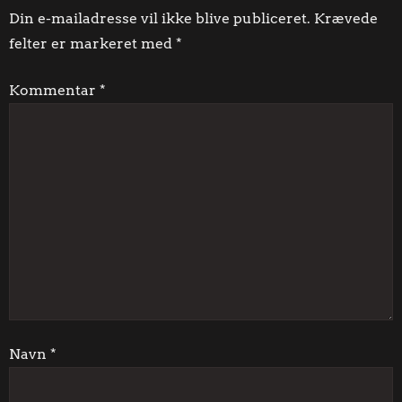
l
Din e-mailadresse vil ikke blive publiceret.
Krævede
felter er markeret med
*
æ
Kommentar
*
g
s
n
a
v
i
g
Navn
*