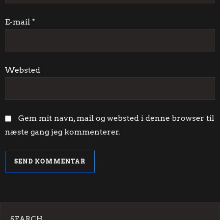
a
t
E-mail
*
i
o
Websted
n
Gem mit navn, mail og websted i denne browser til
næste gang jeg kommenterer.
SEARCH